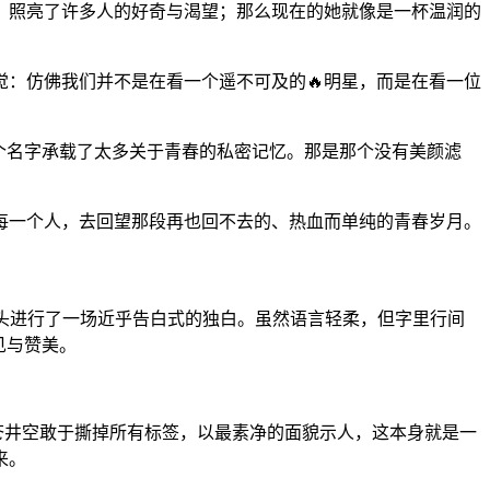
，照亮了许多人的好奇与渴望；那么现在的她就像是一杯温润的
：仿佛我们并不是在看一个遥不可及的🔥明星，而是在看一位
个名字承载了太多关于青春的私密记忆。那是那个没有美颜滤
每一个人，去回望那段再也回不去的、热血而单纯的青春岁月。
头进行了一场近乎告白式的独白。虽然语言轻柔，但字里行间
见与赞美。
，苍井空敢于撕掉所有标签，以最素净的面貌示人，这本身就是一
来。