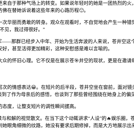
更来自于那种气场上的转变。如果说年轻时的她是一团热烈的火
佛在替她诉说着这些年来的心路历程🙂。
一次华丽而勇敢的转身。观众在观看时，不自觉地会产生一种错觉
不见，我过得很好。”
力军——那群已经步入中年、开始为生活奔波的人来说，苍井空这
安好，甚至活得更加精彩，这种安慰感是难以言喻的。
大众的怀旧心理。它不仅是在展示苍🎯井空的现状，更是在邀请
层次的情感表达😀。在短片的后半段，苍井空坐在窗前，面对镜
谈到了作为母亲后的感悟，也谈到了那些曾经围绕在她身上的偏
的态度，让整支短片的调性瞬间拔高。
救赎与和解的视觉散文。在当下这个动辄讲求“人设”的🔥娱乐圈
捉到她眼角细微的纹路，她没有要求后期修掉，而是大方地展示出