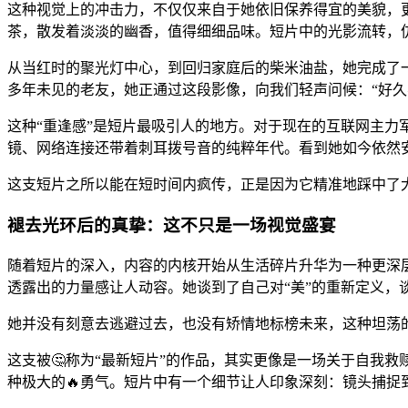
这种视觉上的冲击力，不仅仅来自于她依旧保养得宜的美貌，
茶，散发着淡淡的幽香，值得细细品味。短片中的光影流转，仿
从当红时的聚光灯中心，到回归家庭后的柴米油盐，她完成了
多年未见的老友，她正通过这段影像，向我们轻声问候：“好久
这种“重逢感”是短片最吸引人的地方。对于现在的互联网主
镜、网络连接还带着刺耳拨号音的纯粹年代。看到她如今依然
这支短片之所以能在短时间内疯传，正是因为它精准地踩中了
褪去光环后的真挚：这不只是一场视觉盛宴
随着短片的深入，内容的内核开始从生活碎片升华为一种更深
透露出的力量感让人动容。她谈到了自己对“美”的重新定义，
她并没有刻意去逃避过去，也没有矫情地标榜未来，这种坦荡
这支被🤔称为“最新短片”的作品，其实更像是一场关于自我
种极大的🔥勇气。短片中有一个细节让人印象深刻：镜头捕