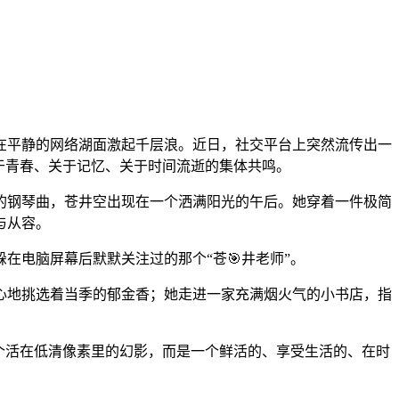
在平静的网络湖面激起千层浪。近日，社交平台上突然流传出一
于青春、关于记忆、关于时间流逝的集体共鸣。
的钢琴曲，苍井空出现在一个洒满阳光的午后。她穿着一件极简
与从容。
电脑屏幕后默默关注过的那个“苍🎯井老师”。
心地挑选着当季的郁金香；她走进一家充满烟火气的小书店，指
那个活在低清像素里的幻影，而是一个鲜活的、享受生活的、在时