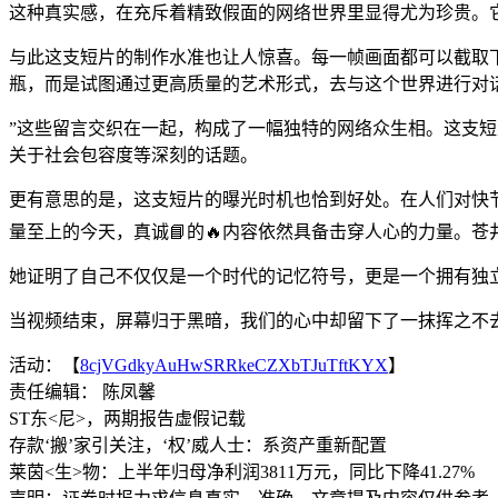
这种真实感，在充斥着精致假面的网络世界里显得尤为珍贵。
与此这支短片的制作水准也让人惊喜。每一帧画面都可以截取
瓶，而是试图通过更高质量的艺术形式，去与这个世界进行对
”这些留言交织在一起，构成了一幅独特的网络众生相。这支短
关于社会包容度等深刻的话题。
更有意思的是，这支短片的曝光时机也恰到好处。在人们对快
量至上的今天，真诚📘的🔥内容依然具备击穿人心的力量。
她证明了自己不仅仅是一个时代的记忆符号，更是一个拥有独
当视频结束，屏幕归于黑暗，我们的心中却留下了一抹挥之不
活动：【
8cjVGdkyAuHwSRRkeCZXbTJuTftKYX
】
责任编辑： 陈凤馨
ST东<尼>，两期报告虚假记载
存款‘搬’家引关注，‘权’威人士：系资产重新配置
莱茵<生>物：上半年归母净利润3811万元，同比下降41.27%