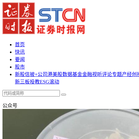
首页
快讯
要闻
股市
新股
信披+
公司
港美股
数据
基金
金融
视听
评论
专题
产经
创
新三板
投教
ESG
滚动
公众号