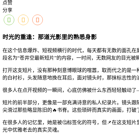
点赞
分享
时光的重逢：那道光影里的熟悉身影
在这个信息爆炸、短视频横行的时代，每天都有无数的面孔在
段名为“苍井空最新短片”的内容，一时间，无数网友的目光被
打开这支短片，没有那种刻意博眼球的喧嚣，取而代之的是一
的白衬衫，头发随意地挽在耳后，面对镜头时，那抹标志性的
很多人在点开视频的一瞬间，心底仿佛被什么东西轻轻触动了—
短片的前半部分，更像是一部充满诗意的私人纪录片。镜头跟
尖滑过那些略显陈旧的🔥书脊。这些琐碎而真实的画面，打破
在很多人的记忆里，她是被🤔标签化的符号，但📌在这支短
光中优雅老去的真实灵魂。