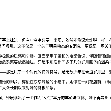
屏幕上掠过，但有些名字只要一出现，依然能像深水炸弹一样，
瞬间吸引。这不仅是一个关于明星动态的🔥消息，更像是一场关
种极致的质感和宁静。画面采用了柔和的电影色调，伴随着轻缓
治愈系笑容依然灿烂，只是眼角眉梢间多了几分岁月赋予的温柔
—那是属于一个时代的特殊符号，是无数少年在青涩岁月里，躲在
随她的脚步，穿梭在东京静谧的小巷中。她停在一间花店前，细
了大众长期以来对她的刻板印象。
片里，她展现出了一个作为“女性”本身的丰盈与立体。她不再是