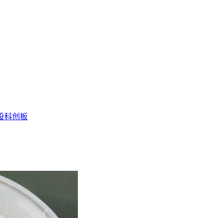
投
科创板