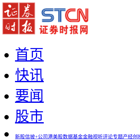
首页
快讯
要闻
股市
新股
信披+
公司
港美股
数据
基金
金融
视听
评论
专题
产经
创