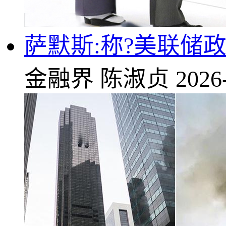
萨默斯:称?美联储
金融界
陈淑贞
2026