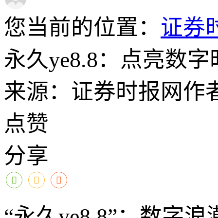
您当前的位置：
证券
永久ye8.8：点亮
来源：证券时报网
作
点赞
分享
“永久ye8.8”：数